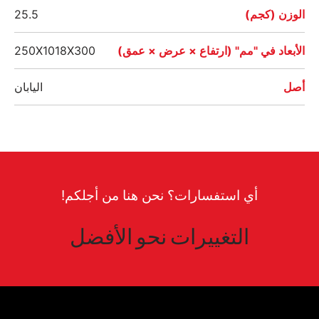
الوزن (كجم)
25.5
الأبعاد في "مم" (ارتفاع × عرض × عمق)
250X1018X300
أصل
اليابان
أي استفسارات؟ نحن هنا من أجلكم!
التغييرات نحو الأفضل